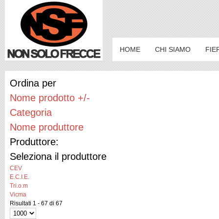
HOME
CHI SIAMO
FIE
Ordina per
Nome prodotto +/-
Categoria
Nome produttore
Produttore:
Seleziona il produttore
CEV
E.C.I.E.
Tri.o.m
Vicma
Risultati 1 - 67 di 67