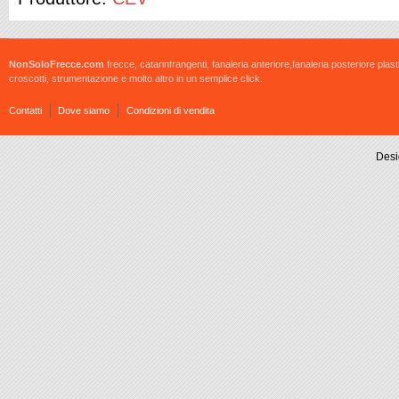
NonSoloFrecce.com
frecce, catarinfrangenti, fanaleria anteriore,fanaleria posteriore plast
croscotti, strumentazione e molto altro in un semplice click.
Contatti
Dove siamo
Condizioni di vendita
Desi