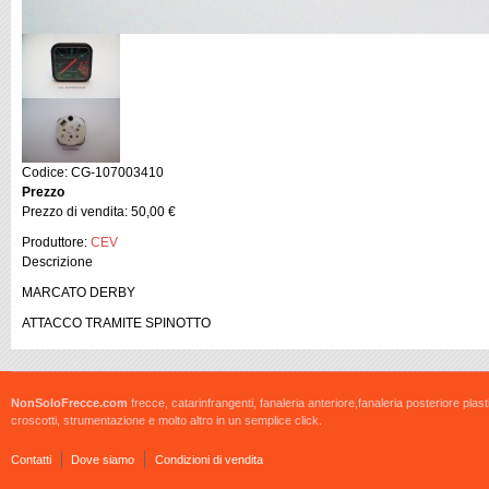
Codice: CG-107003410
Prezzo
Prezzo di vendita:
50,00 €
Produttore:
CEV
Descrizione
MARCATO DERBY
ATTACCO TRAMITE SPINOTTO
NonSoloFrecce.com
frecce, catarinfrangenti, fanaleria anteriore,fanaleria posteriore plast
croscotti, strumentazione e molto altro in un semplice click.
Contatti
Dove siamo
Condizioni di vendita