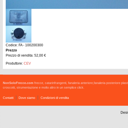
Codice: FA - 100200300
Prezzo
Prezzo di vendita:
52,00 €
Produttore:
CEV
NonSoloFrecce.com
frecce, catarinfrangenti, fanaleria anteriore,fanaleria posteriore plast
croscotti, strumentazione e molto altro in un semplice click.
Contatti
Dove siamo
Condizioni di vendita
Desi