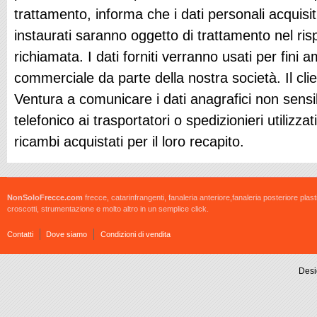
trattamento, informa che i dati personali acquisit
instaurati saranno oggetto di trattamento nel ris
richiamata. I dati forniti verranno usati per fini a
commerciale da parte della nostra società. Il clie
Ventura a comunicare i dati anagrafici non sensib
telefonico ai trasportatori o spedizionieri utilizza
ricambi acquistati per il loro recapito.
NonSoloFrecce.com
frecce, catarinfrangenti, fanaleria anteriore,fanaleria posteriore plast
croscotti, strumentazione e molto altro in un semplice click.
Contatti
Dove siamo
Condizioni di vendita
Desi